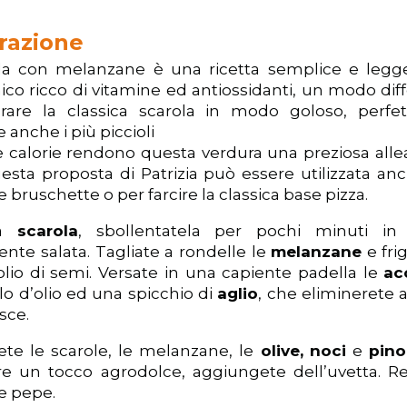
razione
la con melanzane è una ricetta semplice e legg
nico ricco di vitamine ed antiossidanti, un modo dif
rare la classica scarola in modo goloso, perfe
e anche i più piccioli
 calorie rendono questa verdura una preziosa alle
uesta proposta di Patrizia può essere utilizzata an
e bruschette o per farcire la classica base pizza.
la
scarola
, sbollentatela per pochi minuti in
nte salata. Tagliate a rondelle le
melanzane
e fri
olio di semi. Versate in una capiente padella le
ac
lo d’olio ed una spicchio di
aglio
, che eliminerete
sce.
te le scarole, le melanzane, le
olive,
noci
e
pino
re un tocco agrodolce, aggiungete dell’uvetta. R
 e pepe.