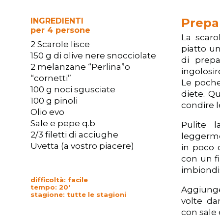
Prepa
INGREDIENTI
per 4 persone
La scaro
2 Scarole lisce
piatto u
150 g di olive nere snocciolate
di prepa
2 melanzane “Perlina”o
ingolosir
“cornetti”
Le poche
100 g noci sgusciate
diete. Q
100 g pinoli
condire l
Olio evo
Sale e pepe q.b
Pulite 
2/3 filetti di acciughe
leggerme
Uvetta (a vostro piacere)
in poco 
con un fi
imbiondi
difficoltà: facile
tempo: 20′
Aggiunge
stagione: tutte le stagioni
volte da
con sale