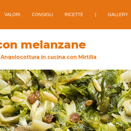
VALORI
CONSIGLI
RICETTE
|
GALLERY
 con melanzane
s
Angolocottura in cucina con Mirtilla