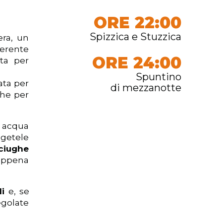
ORE 22:00
Spizzica e Stuzzica
era, un
ferente
ORE 24:00
tta per
Spuntino
ata per
di mezzanotte
che per
 acqua
ggetele
ciughe
 appena
li
e, se
egolate