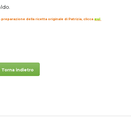
aldo.
 preparazione della ricetta originale di Patrizia, clicca
qui
Torna indietro