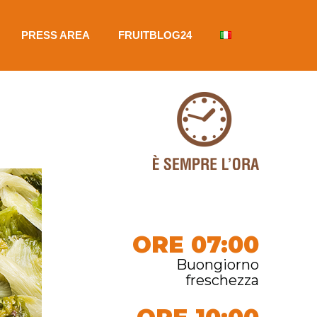
PRESS AREA
FRUITBLOG24
ORE 07:00
Buongiorno
freschezza