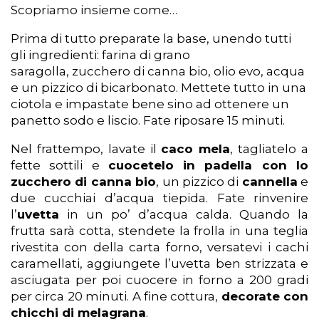
Scopriamo insieme come…
Prima di tutto preparate la base, unendo tutti
gli ingredienti: farina di grano
saragolla, zucchero di canna bio, olio evo, acqua
e un pizzico di bicarbonato. Mettete tutto in una
ciotola e impastate bene sino ad ottenere un
panetto sodo e liscio. Fate riposare 15 minuti.
Nel frattempo, lavate il
caco mela
, tagliatelo a
fette sottili e
cuocetelo in padella con lo
zucchero di canna bio
, un pizzico di
cannella
e
due cucchiai d’acqua tiepida. Fate rinvenire
l’
uvetta
in un po’ d’acqua calda. Quando la
frutta sarà cotta, stendete la frolla in una teglia
rivestita con della carta forno, versatevi i cachi
caramellati, aggiungete l’uvetta ben strizzata e
asciugata per poi cuocere in forno a 200 gradi
per circa 20 minuti. A fine cottura,
decorate con
chicchi di melagrana
.