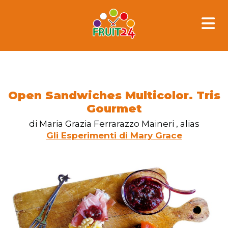
Skip
to
content
Open Sandwiches Multicolor. Tris
Gourmet
di Maria Grazia Ferrarazzo Maineri , alias
Gli Esperimenti di Mary Grace