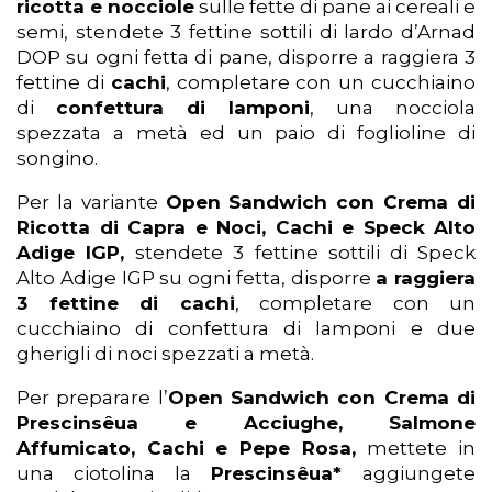
ricotta e nocciole
sulle fette di pane ai cereali e
semi, stendete 3 fettine sottili di lardo d’Arnad
DOP su ogni fetta di pane, disporre a raggiera 3
fettine di
cachi
, completare con un cucchiaino
di
confettura di lamponi
, una nocciola
spezzata a metà ed un paio di foglioline di
songino.
Per la variante
Open Sandwich con Crema di
Ricotta di Capra e Noci, Cachi e Speck Alto
Adige IGP,
stendete 3 fettine sottili di Speck
Alto Adige IGP su ogni fetta, disporre
a raggiera
3 fettine di cachi
, completare con un
cucchiaino di confettura di lamponi e due
gherigli di noci spezzati a metà.
Per preparare l’
Open Sandwich con Crema di
Prescinsêua e Acciughe, Salmone
Affumicato, Cachi e Pepe Rosa,
mettete in
una ciotolina la
Prescinsêua*
aggiungete