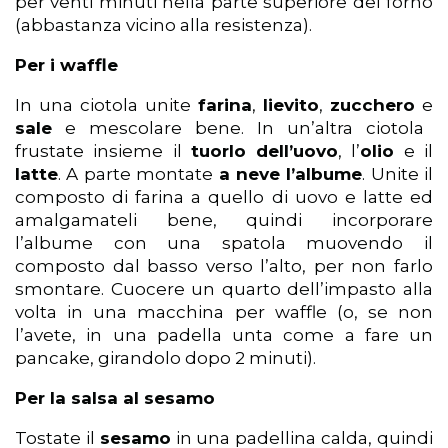
per venti minuti nella parte superiore del forno
(abbastanza vicino alla resistenza).
Per i waffle
In una ciotola unite
farina
,
lievito
,
zucchero
e
sale
e mescolare bene. In un’altra ciotola
frustate insieme il
tuorlo dell’uovo
, l’
olio
e il
latte
. A parte montate
a neve l’albume
. Unite il
composto di farina a quello di uovo e latte ed
amalgamateli bene, quindi incorporare
l’albume con una spatola muovendo il
composto dal basso verso l’alto, per non farlo
smontare. Cuocere un quarto dell’impasto alla
volta in una macchina per waffle (o, se non
l’avete, in una padella unta come a fare un
pancake, girandolo dopo 2 minuti).
Per la salsa al sesamo
Tostate il
sesamo
in una padellina calda, quindi