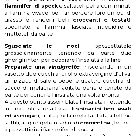
fiammiferi di speck
e saltateli per alcuni minuti
a fiamma vivace, per far perdere loro un po’ di
grasso e renderli belli
croccanti e tostati
;
spegnete la fiamma, lasciate intiepidire e
metteteli da parte.
Sgusciate le noci
, spezzettatele
grossolanamente tenendo da parte due
gherigli interi per decorare l’insalata alla fine.
Preparate una
vinaigrette
miscelando in un
vasetto due cucchiai di olio extravergine d’oliva,
un pizzico di sale e pepe, e quattro cucchiai di
succo di melagrana; agitate bene e tenete da
parte per condire l’insalata una volta pronta.
A questo punto assemblate l’insalata mettendo
in una ciotola una base di
spinacini ben lavati
ed asciugati
, unite poi la mela tagliata a fettine
sottili, aggiungete i dadini di
emmenthal
, le noci
a pezzettini e i fiammiferi di speck.