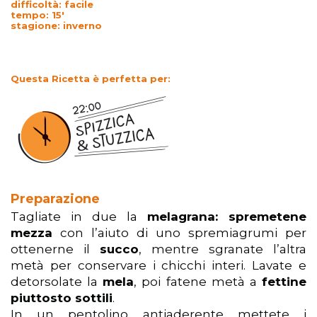
difficoltà: facile
tempo: 15′
stagione: inverno
Questa Ricetta è perfetta per:
Preparazione
Tagliate in due la
melagrana: spremetene
mezza
con l’aiuto di uno spremiagrumi per
ottenerne il
succo
, mentre sgranate l’altra
metà per conservare i chicchi interi. Lavate e
detorsolate la
mela
, poi fatene metà a
fettine
piuttosto sottili
.
In un pentolino antiaderente mettete i