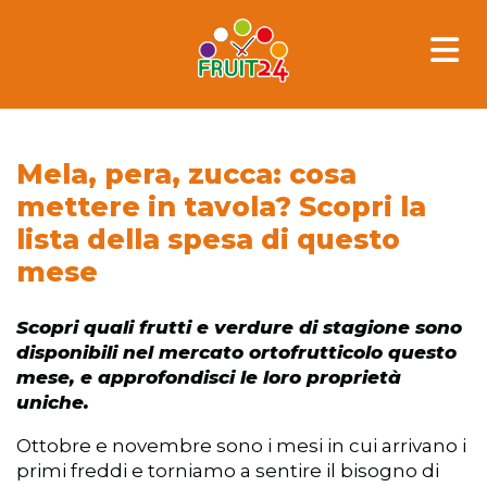
Skip
to
content
Mela, pera, zucca: cosa
mettere in tavola? Scopri la
lista della spesa di questo
mese
Scopri quali frutti e verdure di stagione sono
disponibili nel mercato ortofrutticolo questo
mese, e approfondisci le loro proprietà
uniche.
Ottobre e novembre sono i mesi in cui arrivano i
primi freddi e torniamo a sentire il bisogno di