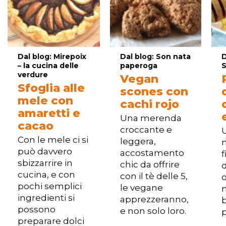
Dal blog: Mirepoix
Dal blog: Son nata
D
– la cucina delle
paperoga
verdure
Vegan
Sfoglia alle
scones con
mele con
cachi rojo
amaretti e
Una merenda
cacao
croccante e
Con le mele ci si
leggera,
può davvero
accostamento
f
sbizzarrire in
chic da offrire
cucina, e con
con il tè delle 5,
pochi semplici
le vegane
ingredienti si
apprezzeranno,
possono
e non solo loro.
preparare dolci