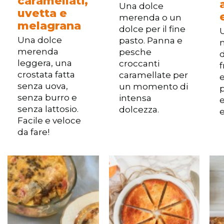
caramellati,
Una dolce
uvetta e
merenda o un
melagrana
dolce per il fine
Una dolce
pasto. Panna e
merenda
pesche
d
leggera, una
croccanti
f
crostata fatta
caramellate per
e
senza uova,
un momento di
p
senza burro e
intensa
senza lattosio.
dolcezza.
e
Facile e veloce
da fare!