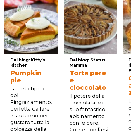
Dal blog: Kitty’s
Dal blog: Status
D
Kitchen
Mamma
r
F
Pumpkin
Torta pere
pie
e
cioccolato
La torta tipica
del
Il potere della
Ringraziamento,
cioccolata, e il
d
perfetta da fare
suo fantastico
in autunno per
abbinamento
gustare tutta la
con le pere.
d
dolcezza della
Come non farsi