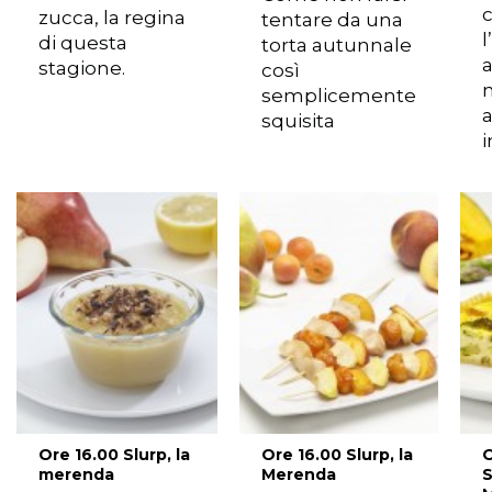
c
zucca, la regina
tentare da una
l
di questa
torta autunnale
a
stagione.
così
semplicemente
squisita
i
Ore 16.00 Slurp, la
Ore 16.00 Slurp, la
O
merenda
Merenda
S