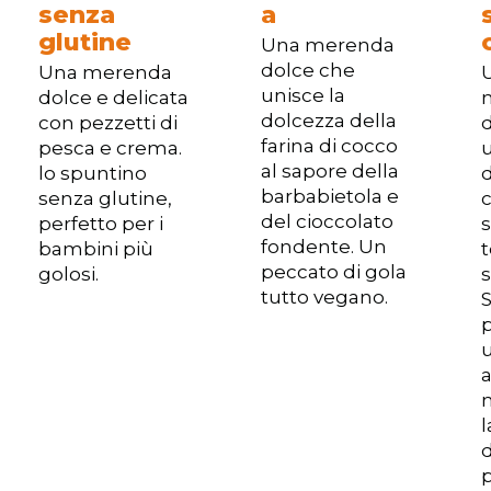
senza
a
glutine
Una merenda
dolce che
Una merenda
unisce la
dolce e delicata
dolcezza della
con pezzetti di
farina di cocco
pesca e crema.
u
al sapore della
lo spuntino
barbabietola e
senza glutine,
c
del cioccolato
perfetto per i
fondente. Un
bambini più
t
peccato di gola
golosi.
tutto vegano.
p