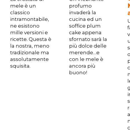
mele è un
profumo
classico
invaderà la
intramontabile,
cucina ed un
U
ne esistono
soffice plum
f
mille versioni e
cake appena
ricette. Questa è
sfornato sarà la
la nostra, meno
più dolce delle
s
tradizionale ma
merende…e
o
assolutamente
con le mele è
p
squisita.
ancora più
c
buono!
g
s
r
a
c