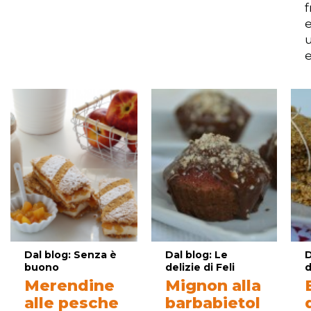
f
e
u
e
Dal blog: Senza è
Dal blog: Le
D
buono
delizie di Feli
d
Merendine
Mignon alla
alle pesche
barbabietol