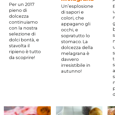
Per un 2017
Un’esplosione
pieno di
di sapori e
dolcezza
colori, che
continuiamo
appagano gli
con la nostra
b
occhi, e
selezione di
s
sopratutto lo
dolci bontà, e
stomaco. La
stavolta il
dolcezza della
ripieno è tutto
s
melagrana è
da scoprire!
t
davvero
s
irresistibile in
a
autunno!
s
n
d