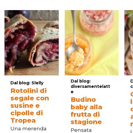
Dal blog:
D
Dal blog: Slelly
diversamentelatt
c
Rotolini di
e
segale con
Budino
susine e
baby alla
cipolle di
frutta di
Tropea
stagione
Una merenda
Pensata