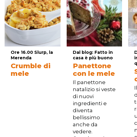
Ore 16.00 Slurp, la
Dal blog: Fatto in
D
Merenda
casa è più buono
i
q
Crumble di
Panettone
mele
con le mele
Il panettone
I
natalizio si veste
d
di nuovi
t
ingredienti e
r
diventa
u
bellissimo
c
anche da
n
vedere.