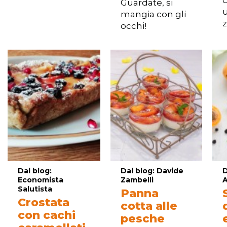
Guardate, si
u
mangia con gli
occhi!
Dal blog:
Dal blog: Davide
D
Economista
Zambelli
A
Salutista
Panna
Crostata
cotta alle
con cachi
pesche