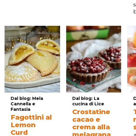
s
Dal blog: Mela
Dal blog: La
D
Cannella e
cucina di Lice
a
Fantasia
Crostatine
Fagottini al
cacao e
Lemon
crema alla
Curd
melagrana
A