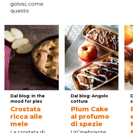
golosi, come
questo.
Dal blog: In the
Dal blog: Angolo
D
mood for pies
cottura
s
Crostata
Plum Cake
ricca alle
al profumo
mele
di spezie
La crostata di
Un’inebriante