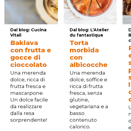
Dal blog: Cucina
Dal blog: L’Atelier
D
Vitali
du fantastique
B
c
Baklava
Torta
con frutta e
morbida
gocce di
con
cioccolato
albicocche
Una merenda
Una merenda
dolce, ricca di
dolce, soffice e
frutta fresca e
ricca di frutta
mascarpone.
fresca, senza
Un dolce facile
glutine,
da realizzare
vegetariana e a
dalla resa
basso
sorprendente!
contenuto
d
calorico.
e