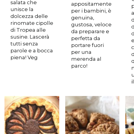
salata che
appositamente
unisce la
per i bambini, è
a
dolcezza delle
genuina,
d
rinomate cipolle
gustosa, veloce
di Tropea alle
da preparare e
susine. Lascerà
perfetta da
e
tutti senza
portare fuori
parole e a bocca
per una
d
piena! Veg
merenda al
parco!
u
i